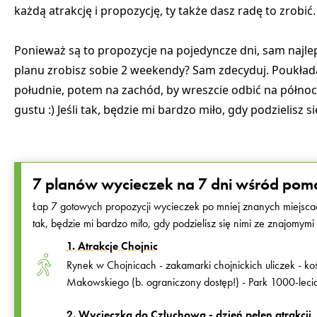
każdą atrakcję i propozycję, ty także dasz radę to zrobić.
Ponieważ są to propozycje na pojedyncze dni, sam najlep
planu zrobisz sobie 2 weekendy? Sam zdecyduj. Poukładał
południe, potem na zachód, by wreszcie odbić na półn
gustu :) Jeśli tak, będzie mi bardzo miło, gdy podzielisz 
7 planów wycieczek na 7 dni wśród pomor
Łap 7 gotowych propozycji wycieczek po mniej znanych miejsca
tak, będzie mi bardzo miło, gdy podzielisz się nimi ze znajomymi 
1. Atrakcje Chojnic
Rynek w Chojnicach - zakamarki chojnickich uliczek - koś
Makowskiego (b. ograniczony dostęp!) - Park 1000-lecia
2. Wycieczka do Człuchowa - dzień pełen atrakcji