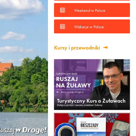
Weekend w Polsce
Wakacje w Polsce
Kursy i przewodniki
Turystyczny Kurs o Żuławach
Dołącz już dziś i zacznij zwiedzać Żuławy