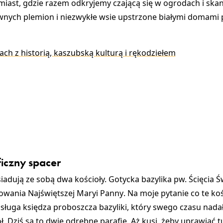
ł miast, gdzie razem odkryjemy czającą się w ogrodach i ska
nych plemion i niezwykłe wsie upstrzone białymi domami
 z historią, kaszubską kulturą i rękodziełem
ficzny spacer
ąsiadują ze sobą dwa kościoły.
Gotycka bazylika pw. Ścięcia Ś
owania Najświętszej Maryi Panny
. Na moje pytanie co te koś
asługa księdza proboszcza bazyliki, który swego czasu nad
ł. Dziś są to dwie odrębne parafie. Aż kusi, żeby uprawiać t