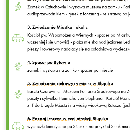
Zamek w Człuchowie i wystawa muzeum na zamku - Park L
audioprzewodnikiem - rynek z fontanną - rejs tratwą po 
3. Zwiedzanie Miastka i okolic
Kościół pw. Wspomożenia Wiernych - spacer po Miastku - 
wcześniej i się umówić) - plaża miejska nad jeziorem Le
pieszy i rowerowy nadający się na całodniową wycieczk
4. Spacer po Bytowie
zamek i wystawa na zamku - spacer po mieście
5. Zwiedzanie ciekawych miejsc w Słupsku
Baszta Czarownic - Muzeum Pomorza Środkowego na Zam
poczty i sylwetka Heinricha von Stephana - Kościół Mari
z IT do Urzędu Miasta i na wieżę widokową Ratusza (jeśl
6. Poznaj jeszcze więcej atrakcji Słupska
wycieczki tematyczne po Słupsku: na przykład Szlak murali