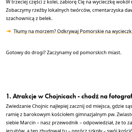
W trzeciej części z kolei, zabiorę Cię na wycieczkę wokó
Zobaczymy rzeźby lokalnych twórców, cmentarzyska daw
szachownicą z belek.
Tłumy na morzem? Odkrywaj Pomorskie na wycieczkach
Gotowy do drogi? Zaczynamy od pomorskich miast.
1. Atrakcje w Chojnicach - chodź na fotogra
Zwiedzanie Chojnic najlepiej zacznij od miejsca, gdzie s
ramię z barokowym
kościołem gimnazjalnym pw. Zwiast
siebie Marcin – nasz przewodnik – odpowiedział, że to z
jezuitów, a ten zbudował tu – oprócz szkoły – swój kośció