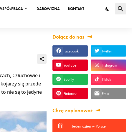
WSPÓŁPRACA
DAROWIZNA
KONTAKT
Dołącz do nas
Facebook
Twitter
YouTube
Instagram
cach, Człuchowie i
Spotify
TikTok
kojarzy się przede
o nie są to jedyne
Pinterest
Email
Chcę zaplanować
Jeden dzień w Polsce