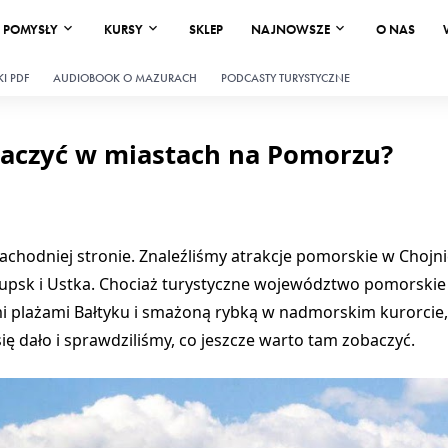
POMYSŁY
KURSY
SKLEP
NAJNOWSZE
O NAS
I PDF
AUDIOBOOK O MAZURACH
PODCASTY TURYSTYCZNE
baczyć w miastach na Pomorzu?
chodniej stronie. Znaleźliśmy atrakcje pomorskie w Chojni
łupsk i Ustka. Chociaż turystyczne województwo pomorskie 
 plażami Bałtyku i smażoną rybką w nadmorskim kurorcie, t
ię dało i sprawdziliśmy, co jeszcze warto tam zobaczyć.