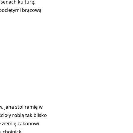
nsenach kulturę.
 pociętymi brązową
w. Jana
stoi ramię w
cioły robią tak blisko
ał ziemię zakonowi
u chojnicki