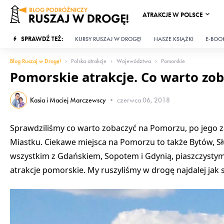
ATRAKCJE W POLSCE
SPRAWDŹ TEŻ:
KURSY RUSZAJ W DROGĘ!
NASZE KSIĄŻKI
E-BOOK
Blog Ruszaj w Drogę!
Polska atrakcje
Województwa
Pomorskie
Pomorskie atrakcje. Co warto zo
Kasia i Maciej Marczewscy
•
czerwca 06, 2018
Sprawdziliśmy co warto zobaczyć na Pomorzu, po jego za
Miastku. Ciekawe miejsca na Pomorzu to także Bytów, S
wszystkim z Gdańskiem, Sopotem i Gdynią, piaszczystymi
atrakcje pomorskie. My ruszyliśmy w drogę najdalej jak s