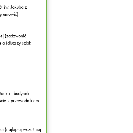
ł św. Jakuba z
ię umówić),
iej (zadzwonić
la (dłuższy szlak
Jacka - budynek
jście z przewodnikiem
ei (najlepiej wcześniej