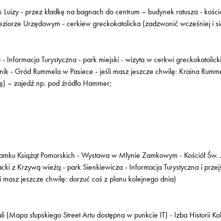
uizy - przez kładkę na bagnach do centrum – budynek ratusza - kośció
jeziorze Urzędowym - cerkiew greckokatolicka (zadzwonić wcześniej i s
Informacja Turystyczna - park miejski - wizyta w cerkwi greckokatolick
dnik - Gród Rummela w Pasiece - jeśli masz jeszcze chwilę: Kraina Rumme
ę) – zajedź np. pod źródło Hammer;
ku Książąt Pomorskich - Wystawa w Młynie Zamkowym - Kościół Św. 
acki z Krzywą wieżą - park Sienkiewicza - Informacja Turystyczna i prze
i masz jeszcze chwilę: dorzuć coś z planu kolejnego dnia)
 (Mapa słupskiego Street Artu dostępna w punkcie IT) - Izba Historii Kol