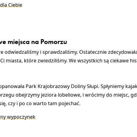
la Ciebie
awe miejsca na Pomorzu
re odwiedzaliśmy i sprawdzaliśmy. Ostatecznie zdecydowała
Ci miasta, które zwiedziliśmy. We wszystkich są ciekawe his
a opanowała Park Krajobrazowy Doliny Słupi. Spłyniemy kaja
rzegu obejrzymy jeziora lobeliowe, i wrócimy do miejsc, g
ię, czy i po co warto tam pojechać.
ywny wypoczynek