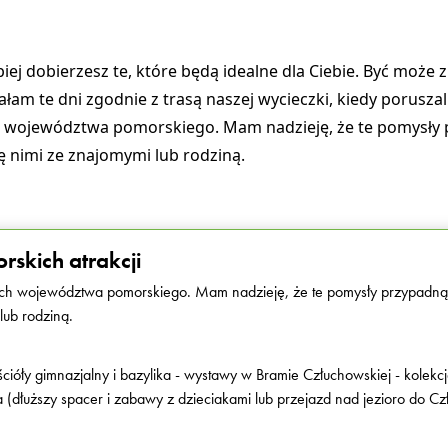
iej dobierzesz te, które będą idealne dla Ciebie. Być może
am te dni zgodnie z trasą naszej wycieczki, kiedy poruszal
oc województwa pomorskiego. Mam nadzieję, że te pomysły 
się nimi ze znajomymi lub rodziną.
skich atrakcji
ch województwa pomorskiego. Mam nadzieję, że te pomysły przypadną Ci
lub rodziną.
cióły gimnazjalny i bazylika - wystawy w Bramie Człuchowskiej - kolekc
 (dłuższy spacer i zabawy z dzieciakami lub przejazd nad jezioro do C