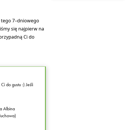
 z tego 7–dniowego
iśmy się najpierw na
przypadną Ci do
 do gustu :) Jeśli
ja Albina
złuchowa)