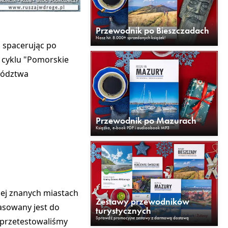
Przewodnik po Bieszczadach
Nasz hit. 8.000+ sprzedanych książek!
 spacerując po
z cyklu "Pomorskie
ewództwa
Przewodnik po Mazurach
Książka, e-book PDF i audioobook MP3
iej znanych miastach
Zestawy przewodników
pasowany jest do
turystycznych
Sprawdź promocyjne zestawy z darmową dostawą
 przetestowaliśmy