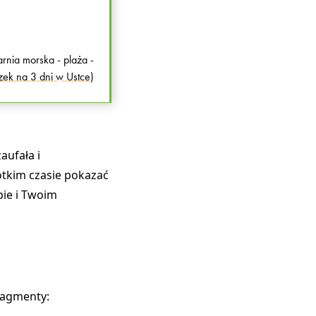
rnia morska - plaża -
zek na 3 dni w Ustce
)
aufała i
rótkim czasie pokazać
bie i Twoim
ragmenty: