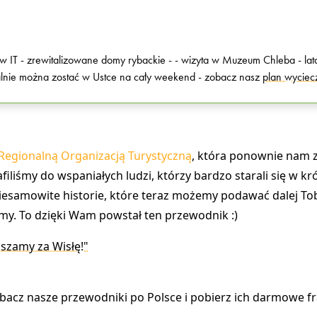
IT - zrewitalizowane domy rybackie - - wizyta w Muzeum Chleba - lata
onalnie można zostać w Ustce na cały weekend - zobacz nasz
plan wyciec
egionalną Organizacją Turystyczną
, która ponownie nam z
afiliśmy do wspaniałych ludzi, którzy bardzo starali się w k
iesamowite historie, które teraz możemy podawać dalej To
. To dzięki Wam powstał ten przewodnik :)
szamy za Wisłę!"
obacz nasze przewodniki po Polsce i pobierz ich darmowe f