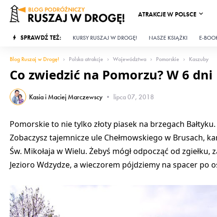
ATRAKCJE W POLSCE
SPRAWDŹ TEŻ:
KURSY RUSZAJ W DROGĘ!
NASZE KSIĄŻKI
E-BOOK
Blog Ruszaj w Drogę!
Polska atrakcje
Województwa
Pomorskie
Kaszuby
Co zwiedzić na Pomorzu? W 6 dni
Kasia i Maciej Marczewscy
•
lipca 07, 2018
Pomorskie to nie tylko złoty piasek na brzegach Bałtyku.
Zobaczysz tajemnicze ule Chełmowskiego w Brusach, ka
Św. Mikołaja w Wielu. Żebyś mógł odpocząć od zgiełku, 
Jezioro Wdzydze, a wieczorem pójdziemy na spacer po os