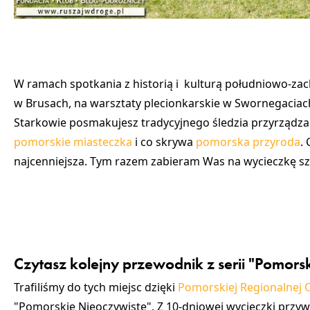
W ramach spotkania z historią i kulturą południowo-za
w Brusach, na warsztaty plecionkarskie w Swornegaciac
Starkowie posmakujesz tradycyjnego śledzia przyrządza
pomorskie miasteczka
i co skrywa
pomorska przyroda
.
najcenniejsza. Tym razem zabieram Was na wycieczkę szl
Czytasz kolejny przewodnik z serii "Pomors
Trafiliśmy do tych miejsc dzięki
Pomorskiej Regionalnej O
"Pomorskie Nieoczywiste". Z 10-dniowej wycieczki przyw