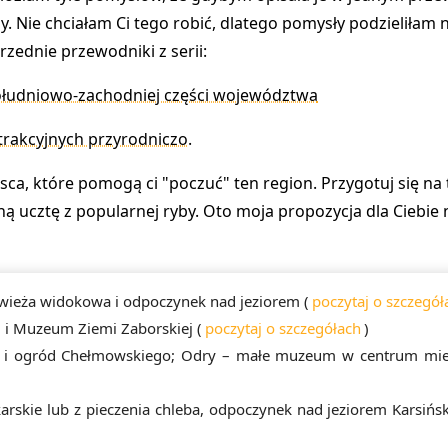
y. Nie chciałam Ci tego robić, dlatego pomysły podzieliłam n
rzednie przewodniki z serii:
ołudniowo-zachodniej części województwa
trakcyjnych przyrodniczo
.
ca, które pomogą ci "poczuć" ten region. Przygotuj się na 
ą ucztę z popularnej ryby. Oto moja propozycja dla Ciebie n
 wieża widokowa i odpoczynek nad jeziorem (
poczytaj o szczegół
um i Muzeum Ziemi Zaborskiej (
poczytaj o szczegółach
)
a i ogród Chełmowskiego; Odry – małe muzeum w centrum mie
arskie lub z pieczenia chleba, odpoczynek nad jeziorem Karsińsk