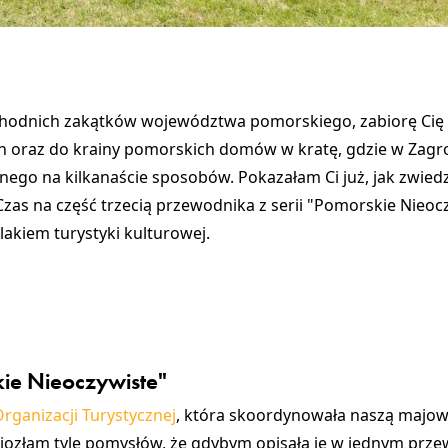
chodnich zakątków województwa pomorskiego, zabiorę Cię 
h oraz do krainy pomorskich domów w kratę, gdzie w Zagr
nego na kilkanaście sposobów. Pokazałam Ci już, jak zwie
 Czas na część trzecią przewodnika z serii "Pomorskie Nieoc
akiem turystyki kulturowej.
kie Nieoczywiste"
rganizacji Turystycznej
, która skoordynowała naszą majo
iozłam tyle pomysłów, że gdybym opisała je w jednym prze