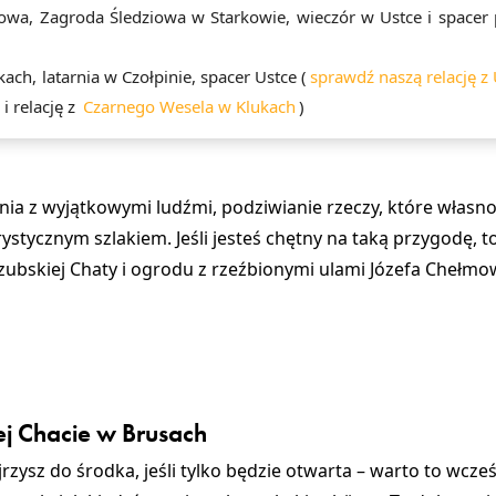
wa, Zagroda Śledziowa w Starkowie, wieczór w Ustce i spacer 
ach, latarnia w Czołpinie, spacer Ustce (
sprawdź naszą relację z 
, i relację z
Czarnego Wesela w Klukach
)
a z wyjątkowymi ludźmi, podziwianie rzeczy, które własnor
ystycznym szlakiem. Jeśli jesteś chętny na taką przygodę, t
zubskiej Chaty i ogrodu z rzeźbionymi ulami Józefa Chełmo
ej Chacie w Brusach
zysz do środka, jeśli tylko będzie otwarta – warto to wcze