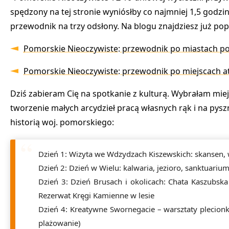
spędzony na tej stronie wyniósłby co najmniej 1,5 godzin
przewodnik na trzy odsłony. Na blogu znajdziesz już pop
Pomorskie Nieoczywiste: przewodnik po miastach p
Pomorskie Nieoczywiste: przewodnik po miejscach a
Dziś zabieram Cię na spotkanie z kulturą. Wybrałam miejs
tworzenie małych arcydzieł pracą własnych rąk i na pyszn
historią woj. pomorskiego:
Dzień 1: Wizyta we Wdzydzach Kiszewskich
: skansen,
Dzień 2: Dzień w Wielu
: kalwaria, jezioro, sanktuari
Dzień 3: Dzień Brusach i okolicach
: Chata Kaszubsk
Rezerwat Kręgi Kamienne w lesie
Dzień 4: Kreatywne Swornegacie
– warsztaty plecionk
plażowanie)