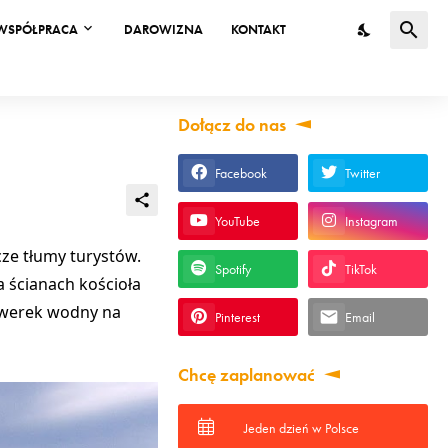
WSPÓŁPRACA
DAROWIZNA
KONTAKT
Dołącz do nas
Facebook
Twitter
YouTube
Instagram
cze tłumy turystów.
Spotify
TikTok
 ścianach kościoła
rowerek wodny na
Pinterest
Email
Chcę zaplanować
Jeden dzień w Polsce