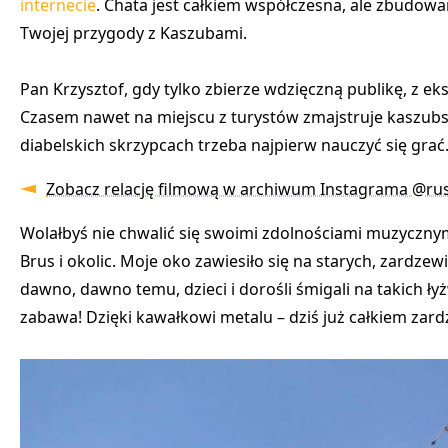
internecie
. Chata jest całkiem współczesna, ale zbudowa
Twojej przygody z Kaszubami.
Pan Krzysztof, gdy tylko zbierze wdzięczną publikę, z ek
Czasem nawet na miejscu z turystów
zmajstruje kaszub
diabelskich skrzypcach trzeba najpierw nauczyć się grać
Zobacz relację filmową w archiwum Instagrama @rus
Wolałbyś nie chwalić się swoimi zdolnościami muzycznym
Brus i okolic. Moje oko zawiesiło się na starych, zardze
dawno, dawno temu, dzieci i dorośli śmigali na takich ły
zabawa! Dzięki kawałkowi metalu – dziś już całkiem zar