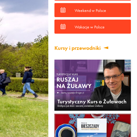
Weekend w Polsce
Wakacje w Polsce
Kursy i przewodniki
Turystyczny Kurs o Żuławach
Dołącz już dziś i zacznij zwiedzać Żuławy