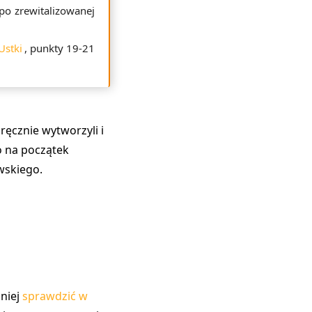
po zrewitalizowanej
Ustki
, punkty 19-21
ęcznie wytworzyli i
o na początek
wskiego.
śniej
sprawdzić w