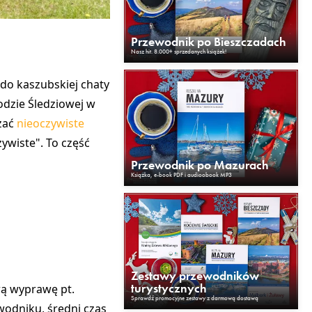
Przewodnik po Bieszczadach
Nasz hit. 8.000+ sprzedanych książek!
do kaszubskiej chaty
odzie Śledziowej w
dzać
nieoczywiste
zywiste". To część
Przewodnik po Mazurach
Książka, e-book PDF i audioobook MP3
Zestawy przewodników
turystycznych
wą wyprawę pt.
Sprawdź promocyjne zestawy z darmową dostawą
wodniku, średni czas