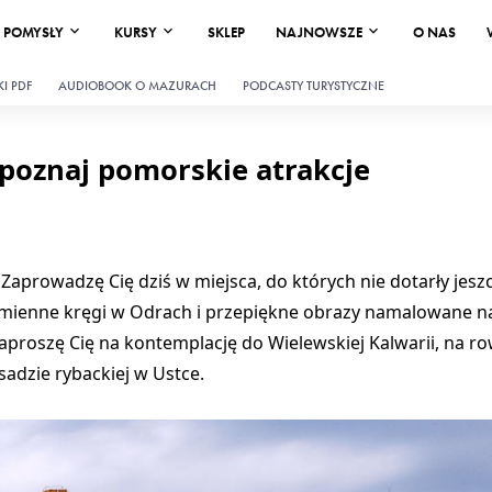
POMYSŁY
KURSY
SKLEP
NAJNOWSZE
O NAS
I PDF
AUDIOBOOK O MAZURACH
PODCASTY TURYSTYCZNE
 poznaj pomorskie atrakcje
 Zaprowadzę Cię dziś w miejsca, do których nie dotarły jesz
mienne kręgi w Odrach i przepiękne obrazy namalowane na
zaproszę Cię na kontemplację do Wielewskiej Kalwarii, na 
adzie rybackiej w Ustce.