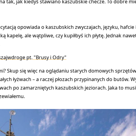
na tak, jak kiedyś stawiano kaszubskie chëcze. To dobre mi
scytacją opowiada o kaszubskich zwyczajach, języku, hafcie
ską kapelę
, ale wątpliwe, czy kupiłbyś ich płytę. Jednak naw
.
zajwdroge pt. "Brusy i Odry"
i? Skup się więc na oglądaniu starych domowych sprzętów, k
wiałych łyżwach – a raczej płozach przypinanych do butów. W
żwach po zamarzniętych kaszubskich jeziorach. Jaka to musia
dzewiałemu.