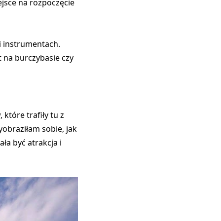
ejsce na rozpoczęcie
 i instrumentach.
et na burczybasie czy
tóre trafiły tu z
yobraziłam sobie, jak
ła być atrakcja i