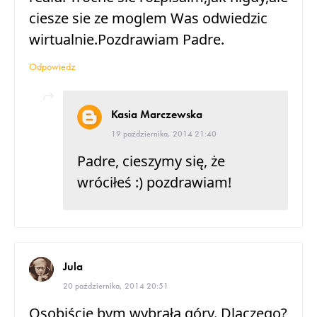
ciesze sie ze moglem Was odwiedzic
wirtualnie.Pozdrawiam Padre.
Odpowiedz
Kasia Marczewska
19 października, 2014 21:40
Padre, cieszymy się, że
wróciłeś :) pozdrawiam!
Jula
20 października, 2014 20:51
Osobiście bym wybrała góry. Dlaczego?