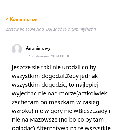
4 Komentarze
Zostaw po sobie ślad. Daj znać co o tym myślisz :)
Anonimowy
19 października, 2014 00:10
Jeszcze sie taki nie urodzil co by
wszystkim dogodzil.Zeby jednak
wszystkim dogodzic, to najlepiej
wyjechac nie nad morze(aczkolwiek
zachecam bo meszkam w zasiegu
wzroku) nie w gory nie wBieszczady i
nie na Mazowsze (no bo co by tam
ogladac) Alternatywa na te wszystkie