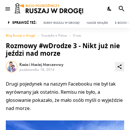
SPRAWDŹ TEŻ:
KURSY RUSZAJ W DROGĘ!
NASZE KSIĄŻKI
E-BOOKI P
Blog Ruszaj w Drogę!
Turystyka w Polsce
O nas
Rozmowy #wDrodze 3 - Nikt już nie
jeździ nad morze
Kasia i Maciej Marczewscy
października 18, 2014
Drugi pojedynek na naszym Facebooku nie był tak
wyrównany jak ostatnio. Remisu nie było, a
głosowanie pokazało, że mało osób myśli o wyjeździe
nad morze.