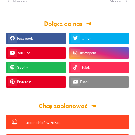
Nowsza
Starsza
Dołącz do nas
Facebook
Twitter
YouTube
Instagram
Spotify
TikTok
Pinterest
Email
Chcę zaplanować
Jeden dzień w Polsce