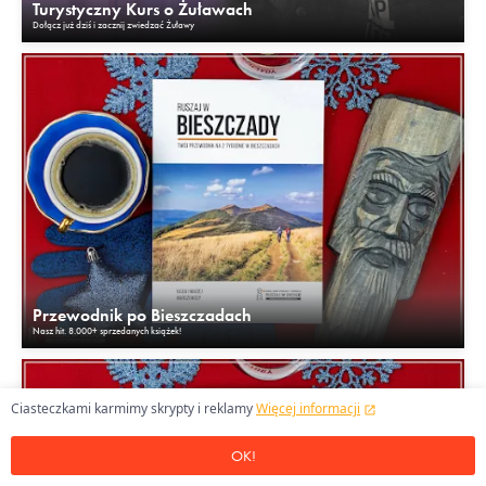
Turystyczny Kurs o Żuławach
Dołącz już dziś i zacznij zwiedzać Żuławy
Przewodnik po Bieszczadach
Nasz hit. 8.000+ sprzedanych książek!
Ciasteczkami karmimy skrypty i reklamy
Więcej informacji
OK!