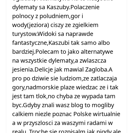
dylematy sa Kaszuby.Polaczenie
polnocy z poludniem,gor i
wody(jeziora) ciszy ze zgielkiem
turystow.Widoki sa naprawde
fantastyczne,Kaszubi tak samo albo
bardziej.Polecam to jako alternatywe
na wszystkie dylematy,a zwlaszcza
jesienia.Delicje jak mawial Zagloba.A
pro po dziwie sie ludziom,ze zatlaczaja
gory,nadmorskie plaze wiedzac ze i tak
jest tam tlok,no chyba ze wypada tam
byc.Gdyby znali wasz blog to mogliby
calkiem niezle poznac Polske wirtualnie
a w przyszlosci za waszymi radami w
realu. Troche sie rozpisalm,jak nigdy,ale