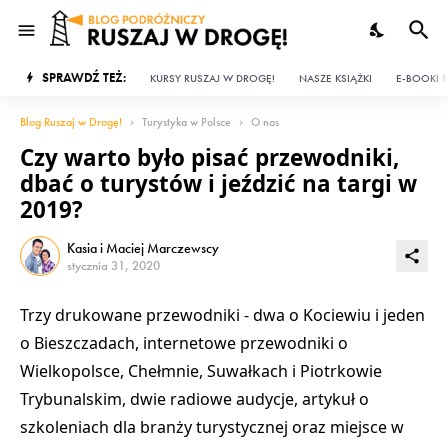
SPRAWDŹ TEŻ:
KURSY RUSZAJ W DROGĘ!
NASZE KSIĄŻKI
E-BOOKI P
Blog Ruszaj w Drogę!
Turystyka w Polsce
O nas
Czy warto było pisać przewodniki,
dbać o turystów i jeździć na targi w
2019?
Kasia i Maciej Marczewscy
stycznia 31, 2020
Trzy drukowane przewodniki - dwa o Kociewiu i jeden
o Bieszczadach, internetowe przewodniki o
Wielkopolsce, Chełmnie, Suwałkach i Piotrkowie
Trybunalskim, dwie radiowe audycje, artykuł o
szkoleniach dla branży turystycznej oraz miejsce w