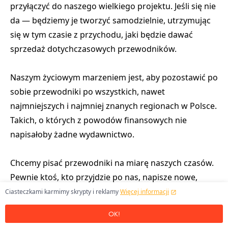
przyłączyć do naszego wielkiego projektu. Jeśli się nie
da — będziemy je tworzyć samodzielnie, utrzymując
się w tym czasie z przychodu, jaki będzie dawać
sprzedaż dotychczasowych przewodników.
Naszym życiowym marzeniem jest, aby pozostawić po
sobie przewodniki po wszystkich, nawet
najmniejszych i najmniej znanych regionach w Polsce.
Takich, o których z powodów finansowych nie
napisałoby żadne wydawnictwo.
Chcemy pisać przewodniki na miarę naszych czasów.
Pewnie ktoś, kto przyjdzie po nas, napisze nowe,
lepsze. Mam jednak nieodparte wrażenie, że od
Ciasteczkami karmimy skrypty i reklamy
Więcej informacji
czasów Elżbiety Dzikowskiej nikt na poważnie nie
OK!
postawił sobie takiego życiowego celu.